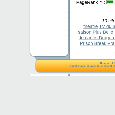
PageRank™ :
10 sit
theatre
TV du m
saison
Plus Belle
de cartes Dragon 
Prison Break Fran
Design © 20
Trouvez tous les
avis de clients
et i