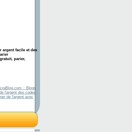
 argent facile et des
arier
ratuit, parier,
ucraBlog.com :: Blogs
e l'argent des codes
er de l'argent avec