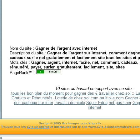
Nom du site :
Gagner de l'argent avec internet
Description du site :
Gagner de l'argent sur internet, comment gagner
cadeaux sur le net gratuitement et facilement site tous les sites et p
Mots clés :
Gagner, argent, internet, facile, net, comment, cadeaux, g
rémunéré, payer, surfer, gratuitement, facilement, site, sites
PageRank™ :
10 sites au hasard en rapport avec ce site :
tous les bon plan du moment pour gagner des €
travailler chez soi
:: L
Gratuits et Rémunérés.
Loterie de chez soi.com
multiplie.com
Gagner d
des cadeaux sur inter
travail a domicile
Super Eden
net pas cher
Gagn
internet
Design © 2005 Grafimages pour Kitgrafik
Trouvez tous les
avis de clients
et internautes sur le site www.avis-2-consommateurs.com