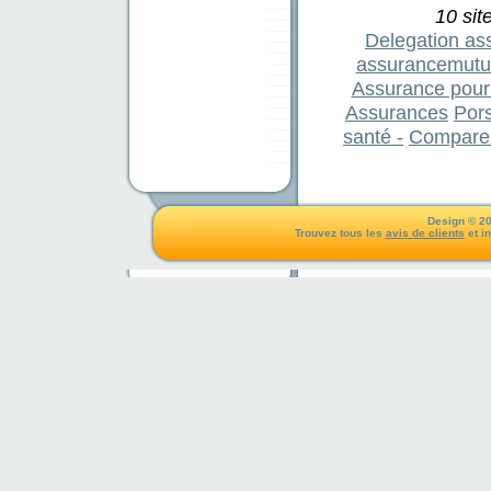
10 sit
Delegation ass
assurancemutue
Assurance pour 
Assurances
Pors
santé -
Comparez 
Design © 20
Trouvez tous les
avis de clients
et i