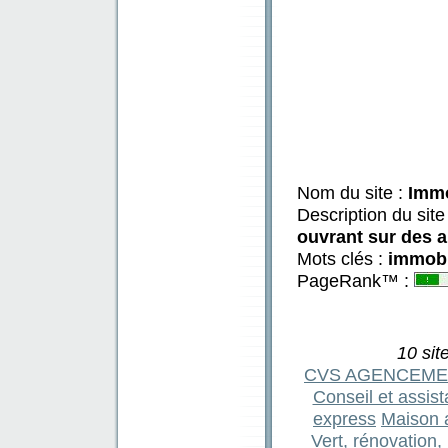
Nom du site :
Immo
Description du site
ouvrant sur des a
Mots clés :
immobi
PageRank™ :
10 sit
CVS AGENCEMENT
Conseil et assis
express
Maison 
Vert, rénovation,