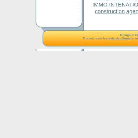
IMMO INTENATI
construction
agen
Design © 20
Trouvez tous les
avis de clients
et i