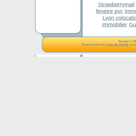
Strawberrymail
fenetre pvc
Immo
Lyon colocati
immobilier
Gu
Design © 20
Trouvez tous les
avis de clients
et i