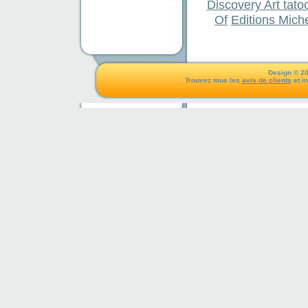
Discovery Art tato
Of
Editions Mich
Design © 20
Trouvez tous les
avis de clients
et i