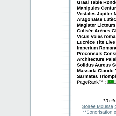
Graal Table Rond
Manipules Centu
Vestales Jupiter
Aragonaise Lutèc
Magister Licteur
Colisée Arènes G
Vicus Voies rom
Lucrèce Tite Live
Imperium Romanu
Proconsuls Cons
Architecture Pala
Solidus Aureus Se
Massada Claude T
Sarmates Triomphe
PageRank™ :
10 sit
Soirée Mousse
**Sonorisation e