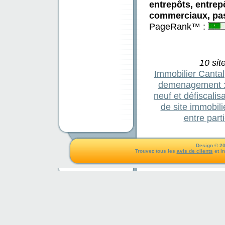
entrepôts, entrep
commerciaux, pas 
PageRank™ :
10 sit
Immobilier Cantal
demenagement
neuf et défiscalis
de site immobili
entre parti
Design © 20
Trouvez tous les
avis de clients
et i