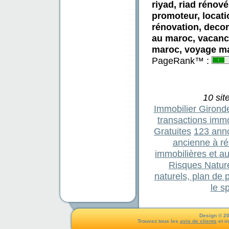
riyad, riad rénov
promoteur, locati
rénovation, decora
au maroc, vacanc
maroc, voyage mar
PageRank™ :
10 sit
Immobilier Girond
transactions immo
Gratuites
123 ann
ancienne à r
immobilières et a
Risques Nature
naturels, plan de 
le s
Design © 20
Trouvez tous les
avis de clients
et i