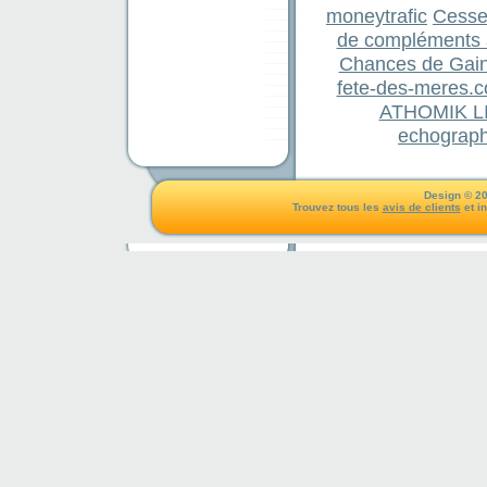
moneytrafic
Cesser
de compléments 
Chances de Gai
fete-des-meres.c
ATHOMIK LIB
echograph
Design © 20
Trouvez tous les
avis de clients
et i