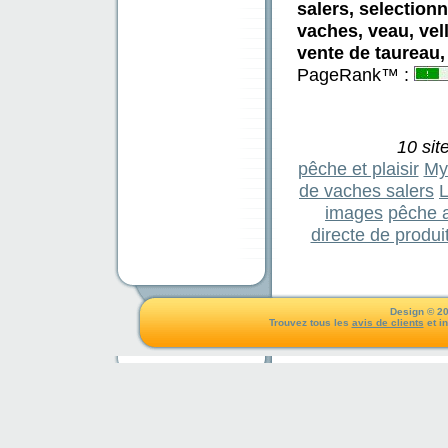
salers, selection
vaches, veau, vel
vente de taureau,
PageRank™ :
10 sit
pêche et plaisir
My
de vaches salers
L
images
pêche 
directe de produi
Design © 20
Trouvez tous les
avis de clients
et i