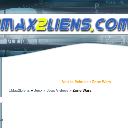
Voir la fiche de : Zone Wars
1Max2Liens
»
Jeux
»
Jeux Videos
» Zone Wars