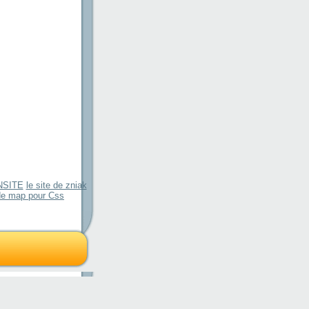
ANSITE
le site de zniak
 de map pour Css