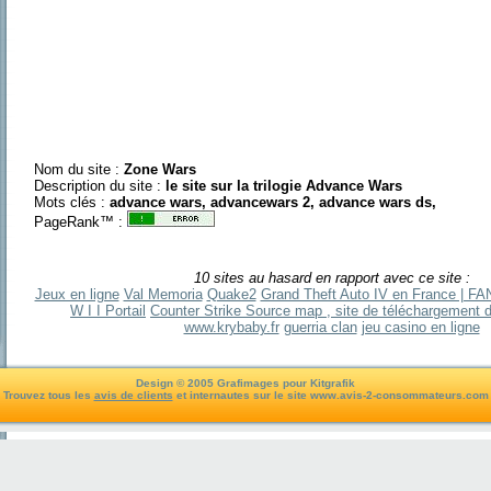
Nom du site :
Zone Wars
Description du site :
le site sur la trilogie Advance Wars
Mots clés :
advance wars, advancewars 2, advance wars ds,
PageRank™ :
10 sites au hasard en rapport avec ce site :
Jeux en ligne
Val Memoria
Quake2
Grand Theft Auto IV en France | F
W I I Portail
Counter Strike Source map , site de téléchargement
www.krybaby.fr
guerria clan
jeu casino en ligne
Design © 2005 Grafimages pour Kitgrafik
Trouvez tous les
avis de clients
et internautes sur le site www.avis-2-consommateurs.com