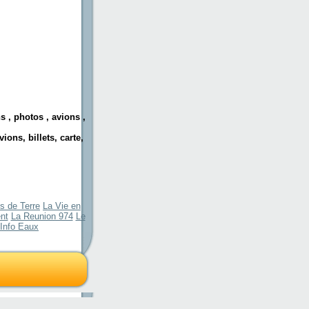
ns , photos , avions ,
ions, billets, carte,
 de Terre
La Vie en
nt
La Reunion 974
Le
Info Eaux