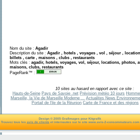
Nom du site :
Agadir
Description du site :
Agadir , hotels , voyages , vol , séjour , locatio
billets , carte , maisons , clubs , restaurants
Mots clés :
agadir, hotels, voyages, vol, séjour, locations, photos, av
maisons, clubs, restaurants
PageRank™ :
10 sites au hasard en rapport avec ce site :
Hauts-de-Seine
Pays de Savoie .net
Prévision météo 10 jours
Hommes
Marseille, la Vie de Marseille Moderne …
Actualites News Environneme
Portail de l'ile de la Réunion
Carte de France et des régions
Design © 2005 Grafimages pour Kitgrafik
Trouvez tous les
avis de clients
et internautes sur le site www.avis-2-consommateurs.com