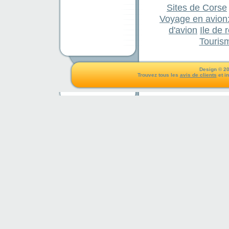
Sites de Corse
Voyage en avion:
d'avion
Ile de 
Touris
Design © 20
Trouvez tous les
avis de clients
et i