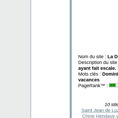
Nom du site :
La D
Description du site
ayant fait escale.
Mots clés :
Domini
vacances
PageRank™ :
10 sit
Saint Jean de Luz
Chine
Hendaye v