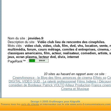
Nom du site :
jmvideo.fr
Description du site :
Vidéo club lieu de rencontre des cinephiles.
Mots clés :
video club, video, club, film, dvd, vhs, location, vente, 
multimédia, forum, cours métrage, comites d entreprises, cinema, 
classiques americains, film, acteur, realisateur, comedien, artiste,
jeux, ecran plasma, lecteur dvd, divix, internet
PageRank™ :
10 sites au hasard en rapport avec ce site :
CinemAnnonce - le Blog des films annonces de cinema
Effets sp
Ci
DIGITAL VIDEO SUD : Le ralenti professionnel
Films Indiens | Découv
comédien de Bordeaux Patrick VOLTO
Ailleur Production
France cine
Cinema et Musique
Design © 2005 Grafimages pour Kitgrafik
Trouvez tous les
avis de clients
et internautes sur le site www.avis-2-consommateurs.com