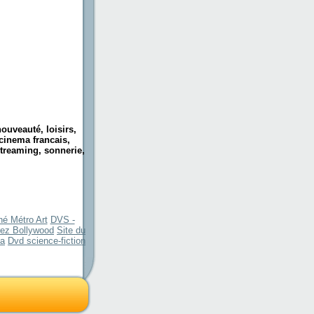
nouveauté, loisirs,
cinema francais,
 streaming, sonnerie,
né Métro Art
DVS -
rez Bollywood
Site du
ma
Dvd science-fiction