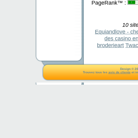
PageRank™ :
10 sit
Equiandlove - ch
des casino en 
broderieart
Twa
Design © 20
Trouvez tous les
avis de clients
et i