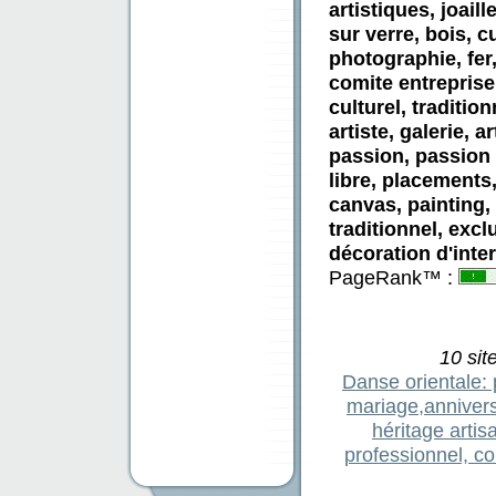
artistiques, joaill
sur verre, bois, c
photographie, fer, 
comite entreprise, 
culturel, traditio
artiste, galerie, ar
passion, passion 
libre, placements,
canvas, painting,
traditionnel, excl
décoration d'inter
PageRank™ :
10 sit
Danse orientale: p
mariage,annivers
héritage artis
professionnel, co