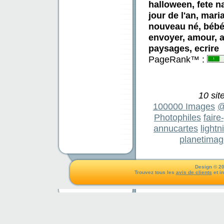
halloween, fete n
jour de l'an, mar
nouveau né, bébé, 
envoyer, amour, am
paysages, ecrire
PageRank™ :
10 sit
100000 Images
@
Photophiles
fair
annucartes
light
planetimag
Design © 20
Trouvez tous les
avis de clients
et i