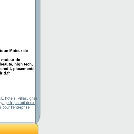
tique Moteur de
, moteur de
beaute, high tech,
 credit, placements,
rid.fr
DE
hôtels, villas, gites
age.fr, portail dedie
pour l'entreprise