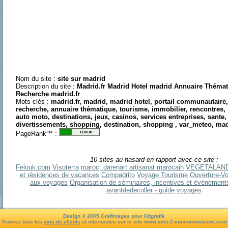
Nom du site :
site sur madrid
Description du site :
Madrid.fr Madrid Hotel madrid Annuaire Théma
Recherche madrid.fr
Mots clés :
madrid.fr, madrid, madrid hotel, portail communautaire
recherche, annuaire thématique, tourisme, immobilier, rencontres, 
auto moto, destinations, jeux, casinos, services entreprises, sante,
divertissements, shopping, destination, shopping , var_meteo, mad
PageRank™ :
10 sites au hasard en rapport avec ce site :
Felouk.com
Visoterra
maroc, darenart artisanat marocain
VEGETALAN
et résidences de vacances
Compadrito
Voyage Tourisme
Ouverture-Voy
aux voyages
Organisation de séminaires, incentives et événements 
avantdedecoller - guide voyages
Design © 2005 Grafimages pour Kitgrafik
Trouvez tous les
avis de clients
et internautes sur le site www.avis-2-consommateurs.com