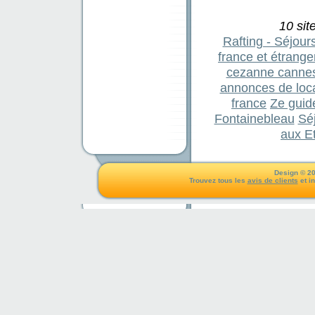
10 sit
Rafting - Séjou
france et étrange
cezanne canne
annonces de loca
france
Ze guid
Fontainebleau
Séj
aux Et
Design © 20
Trouvez tous les
avis de clients
et i